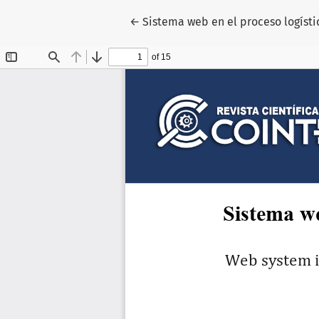
Volver a los detalles del artículo
←
Sistema web en el proceso logíst