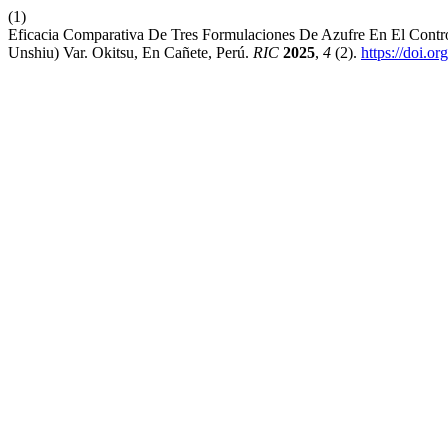
(1)
Eficacia Comparativa De Tres Formulaciones De Azufre En El Contro
Unshiu) Var. Okitsu, En Cañete, Perú.
RIC
2025
,
4
(2).
https://doi.o