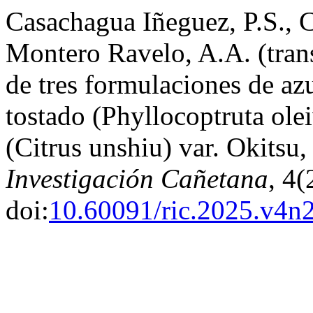
Casachagua Iñeguez, P.S., C
Montero Ravelo, A.A. (tran
de tres formulaciones de azu
tostado (Phyllocoptruta ol
(Citrus unshiu) var. Okitsu
Investigación Cañetana
, 4(
doi:
10.60091/ric.2025.v4n