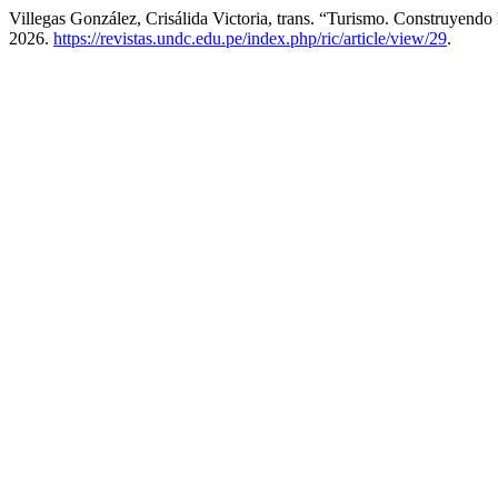
Villegas González, Crisálida Victoria, trans. “Turismo. Construye
2026.
https://revistas.undc.edu.pe/index.php/ric/article/view/29
.