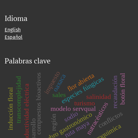
Idioma
English
Español
Palabras clave
impuesto
flor abierta
compuestos bioactivos
oaxaca
botón floral
especies fúngicas
recaudación
transcomplejidad
conductividad eléctrica
inducción floral
sales
salinidad
turismo
nutracéuticos
modelo servqual
sodio
conflictos
rubro gastronómico
región
desarrollo
ruta maya
fisicoquimica