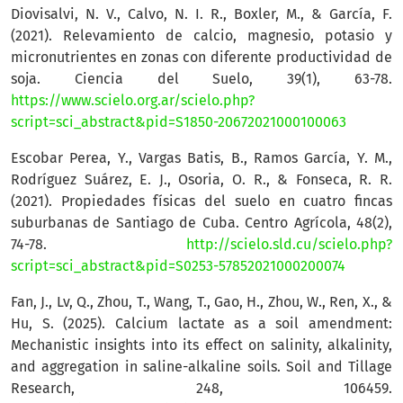
Diovisalvi, N. V., Calvo, N. I. R., Boxler, M., & García, F.
(2021). Relevamiento de calcio, magnesio, potasio y
micronutrientes en zonas con diferente productividad de
soja. Ciencia del Suelo, 39(1), 63-78.
https://www.scielo.org.ar/scielo.php?
script=sci_abstract&pid=S1850-20672021000100063
Escobar Perea, Y., Vargas Batis, B., Ramos García, Y. M.,
Rodríguez Suárez, E. J., Osoria, O. R., & Fonseca, R. R.
(2021). Propiedades físicas del suelo en cuatro fincas
suburbanas de Santiago de Cuba. Centro Agrícola, 48(2),
74-78.
http://scielo.sld.cu/scielo.php?
script=sci_abstract&pid=S0253-57852021000200074
Fan, J., Lv, Q., Zhou, T., Wang, T., Gao, H., Zhou, W., Ren, X., &
Hu, S. (2025). Calcium lactate as a soil amendment:
Mechanistic insights into its effect on salinity, alkalinity,
and aggregation in saline-alkaline soils. Soil and Tillage
Research, 248, 106459.