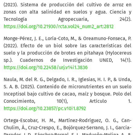
(2023). Sistema de producción del cultivo de arroz en
zonas con alta salinidad en suelos y agua. Ciencia y
Tecnología Agropecuaria, 24(2).
https://doi.org/10.21930/rcta.vol24_num2_art:2812
Monge-Pérez, J. E., Loría-Coto, M., & Oreamuno-Fonseca, P.
(2022). Efecto de un biol sobre las características del
suelo y la producción de brotes en pitahaya (Hylocereus
sp.). Cuadernos de Investigación UNED, 14(1).
https://doi.org/10.22458/urj.v14i1.3836
Naula, M. del R. G., Delgado, I. R., Iglesias, H. I. P., & Unda,
S. A. B. (2025). Contenido de micronutrientes en un suelo
Inceptisol bajo cultivo de cacao, maíz y bosque. Polo del
Conocimiento, 10(1), Artículo 1.
https://doi.org/10.23857/pc.v10i1.8792
Ortega-Escobar, H. M., Martínez-Rodríguez, O. G., Can-
Chulim, Á., Cruz-Crespo, E., Bojórquez-Serrano, J. I., García-
Paredes, J. D., Sánchez-Bernal, E. I., Madueño-Molina, A., &