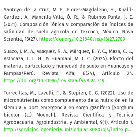
Santoyo de la Cruz, M. F., Flores-Magdaleno, H., Khalil-
Gardezi, A., Mancilla-Villa, Ó. R., & Rubiños-Panta, J. E.
(2021). Composición iónica y comparación de índices de
salinidad de suelo agrícola de Texcoco, México. Nova
Scientia, 13(27).
https://doi.org/10.21640/ns.v13i27.2789
Suazo, J. M. A., Vasquez, R. A., Márquez, E. Y. C., Meza, C. L.,
Astocaza, L. L. H., & Huamaní, M. L. C. (2024). Efecto del
material particulado y humedad de suelo en Huancayo y
Pampas/Perú. Revista Alfa, 8(24), Artículo 24.
https://doi.org/10.33996/revistaalfa.v8i24.319
Torrecillas, M., Lavelli, F., & Stepien, E. G. (2022). Uso de
micronutrientes como complemento de la nutrición en la
siembra y post emergencia en sorgo granífero [Sorghum
bicolor (L.) Moench]. Revista Científica y Técnica
Agropecuaria, Agroindustrial y Ambiental, 9(1), Artículo 1.
http://servicios.ingenieria.unlz.edu.ar:8080/ojs/index.php/agrarias/article/view/91