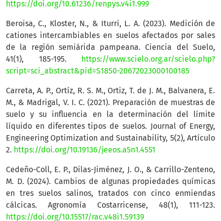
https://doi.org/10.61236/renpys.v4i1.999
Beroisa, C., Kloster, N., & Iturri, L. A. (2023). Medición de
cationes intercambiables en suelos afectados por sales
de la región semiárida pampeana. Ciencia del Suelo,
41(1), 185-195.
https://www.scielo.org.ar/scielo.php?
script=sci_abstract&pid=S1850-20672023000100185
Carreta, A. P., Ortíz, R. S. M., Ortiz, T. de J. M., Balvanera, E.
M., & Madrigal, V. I. C. (2021). Preparación de muestras de
suelo y su influencia en la determinación del límite
líquido en diferentes tipos de suelos. Journal of Energy,
Engineering Optimization and Sustainability, 5(2), Artículo
2.
https://doi.org/10.19136/jeeos.a5n1.4551
Cedeño-Coll, E. P., Dilas-Jiménez, J. O., & Carrillo-Zenteno,
M. D. (2024). Cambios de algunas propiedades químicas
en tres suelos salinos, tratados con cinco enmiendas
cálcicas. Agronomía Costarricense, 48(1), 111-123.
https://doi.org/10.15517/rac.v48i1.59139